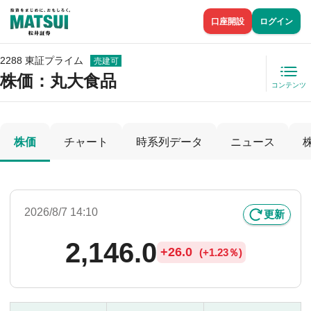
口座開設
ログイン
2288 東証プライム
売建可
株価
：丸大食品
コンテンツ
株価
チャート
時系列データ
ニュース
2026/8/7 14:10
更新
2,146.0
+
26.0
(
+
1.23％)