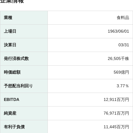
企業情報
業種
食料品
上場日
1963/06/01
決算日
03/31
発行済株式数
26,505千株
時価総額
569億円
予想配当利回り
3.77％
EBITDA
12,911百万円
純資産
76,971百万円
有利子負債
11,445百万円