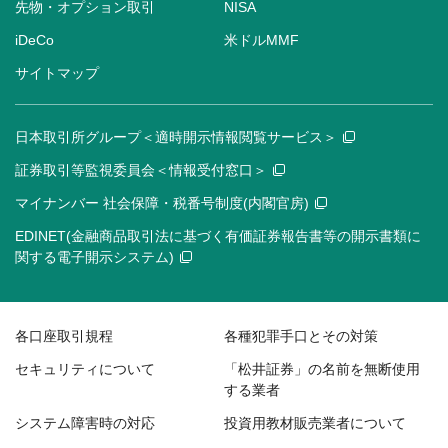
先物・オプション取引
NISA
iDeCo
米ドルMMF
サイトマップ
日本取引所グループ＜適時開示情報閲覧サービス＞
証券取引等監視委員会＜情報受付窓口＞
マイナンバー 社会保障・税番号制度(内閣官房)
EDINET(金融商品取引法に基づく有価証券報告書等の開示書類に
関する電子開示システム)
各口座取引規程
各種犯罪手口とその対策
セキュリティについて
「松井証券」の名前を無断使用
する業者
システム障害時の対応
投資用教材販売業者について