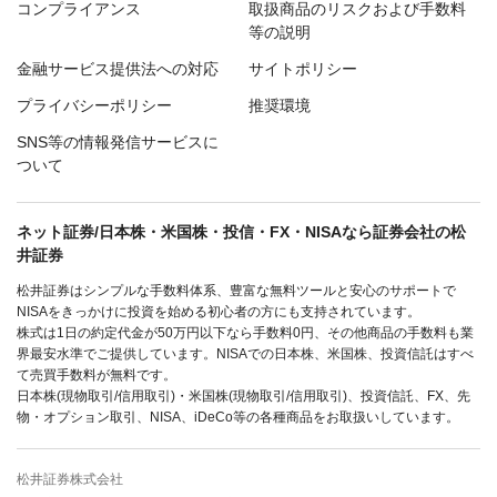
コンプライアンス
取扱商品のリスクおよび手数料
等の説明
金融サービス提供法への対応
サイトポリシー
プライバシーポリシー
推奨環境
SNS等の情報発信サービスに
ついて
ネット証券/日本株・米国株・投信・FX・NISAなら証券会社の松
井証券
松井証券はシンプルな手数料体系、豊富な無料ツールと安心のサポートで
NISAをきっかけに投資を始める初心者の方にも支持されています。
株式は1日の約定代金が50万円以下なら手数料0円、その他商品の手数料も業
界最安水準でご提供しています。NISAでの日本株、米国株、投資信託はすべ
て売買手数料が無料です。
日本株(現物取引/信用取引)・米国株(現物取引/信用取引)、投資信託、FX、先
物・オプション取引、NISA、iDeCo等の各種商品をお取扱いしています。
松井証券株式会社