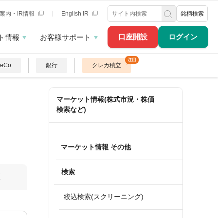
案内・IR情報
English IR
銘柄検索
口座開設
ログイン
ト情報
お客様サポート
DeCo
銀行
クレカ積立
マーケット情報(株式市況・株価
検索など)
マーケット情報 その他
検索
算
絞込検索(スクリーニング)