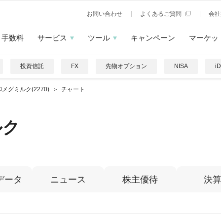
お問い合わせ
よくあるご質問
会社
手数料
サービス
ツール
キャンペーン
マーケッ
投資信託
FX
先物オプション
NISA
i
メグミルク(2270)
チャート
ルク
データ
ニュース
株主優待
決