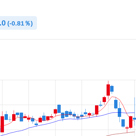
.0
(
-
0.81％)