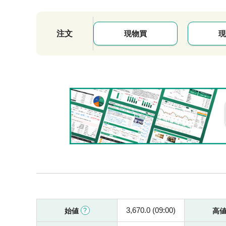
注文
現物買
現
3,670.0 (09:00)
始値
高