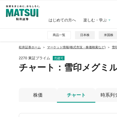
はじめての方へ
楽しむ・学ぶ
商品一覧
日本株
米国株
松井証券ホーム
マーケット情報(株式市況・株価検索など)
雪印
2270 東証プライム
売建可
チャート：
雪印メグミ
株価
チャート
時系列