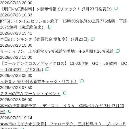
2026/07/23 20:00
【明日の好悪材料】を開示情報でチェック！ (7月23日発表分)
2026/07/23 16:33
[PTS]デイタイムセッション終了 15時30分以降の上昇775銘柄・下落
1675銘柄（東証終値比）
2026/07/23 15:41
本日のランキング【売買代金 増加率】 (7月23日)
2026/07/23 15:30
サーティワン、上期経常が9％減益で着地・4-6月期も16％減益
2026/07/23 13:00
【ゴールデンクロス／デッドクロス】 13:00現在 GC＝ 56 銘柄 DC
＝ 128 銘柄 (7月23日)
2026/07/23 08:30
＜必見＞ 寄り付き直前チェック・リスト！
2026/07/23 07:50
２３日の主なマーケットイベント
2026/07/23 06:00
本日の決算発表予定 … ディスコ、ＫＯＡ、信越ポリなど 7社 (7月23
日)
2026/07/22 19:14
★本日の【イチオシ決算】 フェローテク、三井松島ＨＤ、ブロンコＢ