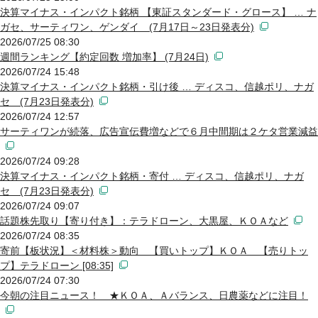
決算マイナス・インパクト銘柄 【東証スタンダード・グロース】 … ナ
ガセ、サーティワン、ゲンダイ (7月17日～23日発表分)
2026/07/25 08:30
週間ランキング【約定回数 増加率】 (7月24日)
2026/07/24 15:48
決算マイナス・インパクト銘柄・引け後 … ディスコ、信越ポリ、ナガ
セ (7月23日発表分)
2026/07/24 12:57
サーティワンが続落、広告宣伝費増などで６月中間期は２ケタ営業減益
2026/07/24 09:28
決算マイナス・インパクト銘柄・寄付 … ディスコ、信越ポリ、ナガ
セ (7月23日発表分)
2026/07/24 09:07
話題株先取り【寄り付き】：テラドローン、大黒屋、ＫＯＡなど
2026/07/24 08:35
寄前【板状況】＜材料株＞動向 【買いトップ】ＫＯＡ 【売りトッ
プ】テラドローン [08:35]
2026/07/24 07:30
今朝の注目ニュース！ ★ＫＯＡ、Ａバランス、日農薬などに注目！