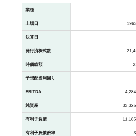
業種
上場日
1963
決算日
発行済株式数
21,
時価総額
予想配当利回り
EBITDA
4,2
純資産
33,3
有利子負債
11,1
有利子負債倍率