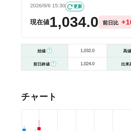
2026/8/6 15:30
更新
1,034.0
+
1
現在値
前日比
1,032.0
始値
高
1,024.0
前日終値
出来
チャート