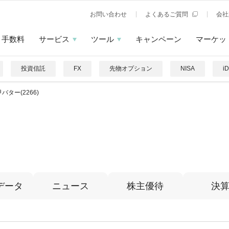
お問い合わせ
よくあるご質問
会社
手数料
サービス
ツール
キャンペーン
マーケッ
投資信託
FX
先物オプション
NISA
i
バター(2266)
データ
ニュース
株主優待
決