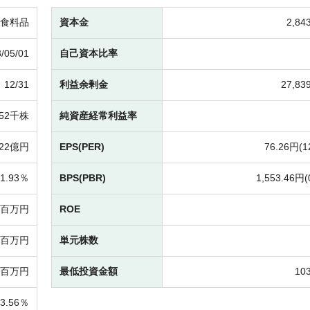
食料品
資本金
2,8
/05/01
自己資本比率
12/31
利益余剰金
27,8
452千株
純資産経常利益率
222億円
EPS(PER)
76.26円(
1
1.93％
BPS(PBR)
1,553.46円(
84百万円
ROE
25百万円
単元株数
85百万円
最低投資金額
10
33.56％