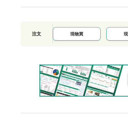
注文
現物買
現