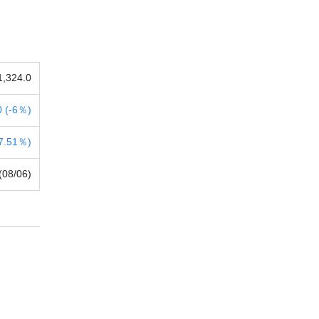
1,324.0
 (
-
6％)
7.51％)
(08/06)