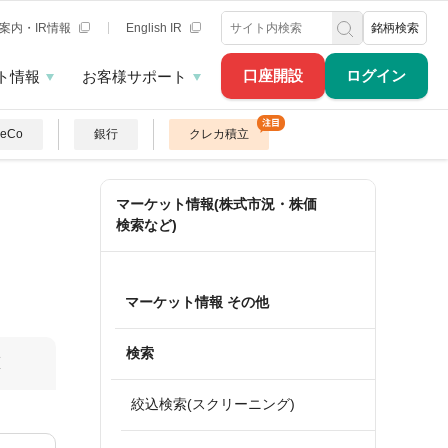
案内・IR情報
English IR
銘柄検索
口座開設
ログイン
ト情報
お客様サポート
DeCo
銀行
クレカ積立
マーケット情報(株式市況・株価
検索など)
マーケット情報 その他
検索
算
絞込検索(スクリーニング)