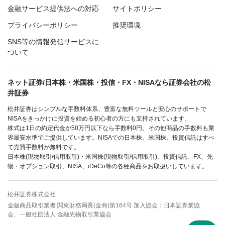
金融サービス提供法への対応
サイトポリシー
プライバシーポリシー
推奨環境
SNS等の情報発信サービスに
ついて
ネット証券/日本株・米国株・投信・FX・NISAなら証券会社の松
井証券
松井証券はシンプルな手数料体系、豊富な無料ツールと安心のサポートで
NISAをきっかけに投資を始める初心者の方にも支持されています。
株式は1日の約定代金が50万円以下なら手数料0円、その他商品の手数料も業
界最安水準でご提供しています。NISAでの日本株、米国株、投資信託はすべ
て売買手数料が無料です。
日本株(現物取引/信用取引)・米国株(現物取引/信用取引)、投資信託、FX、先
物・オプション取引、NISA、iDeCo等の各種商品をお取扱いしています。
松井証券株式会社
金融商品取引業者 関東財務局長(金商)第164号 加入協会：日本証券業協
会、一般社団法人 金融先物取引業協会