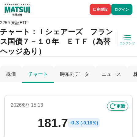
口座開設
ログイン
2259 東証ETF
チャート：
ｉシェアーズ フラン
ス国債７－１０年 ＥＴＦ（為替
コンテンツ
ヘッジあり）
株価
チャート
時系列データ
ニュース
2026/8/7 15:13
更新
181.7
-
0.3
(
-
0.16％)