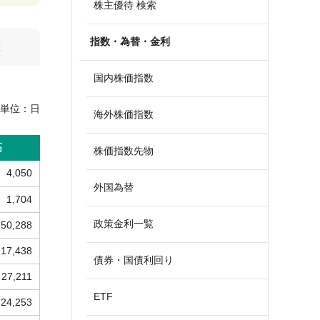
株主優待 検索
指数・為替・金利
算
国内株価指数
単位：
日
海外株価指数
高
株価指数先物
4,050
外国為替
1,704
政策金利一覧
50,288
17,438
債券・国債利回り
27,211
ETF
24,253