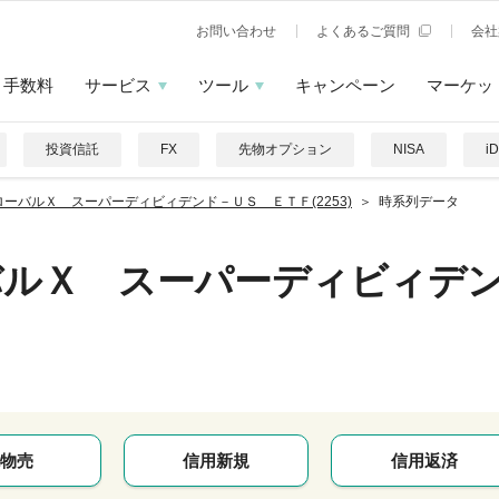
お問い合わせ
よくあるご質問
会社
手数料
サービス
ツール
キャンペーン
マーケッ
投資信託
FX
先物オプション
NISA
i
ローバルＸ スーパーディビィデンド－ＵＳ ＥＴＦ(2253)
時系列データ
バルＸ スーパーディビィデ
物売
信用新規
信用返済