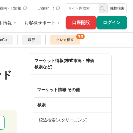
案内・IR情報
English IR
銘柄検索
口座開設
ログイン
ト情報
お客様サポート
DeCo
銀行
クレカ積立
マーケット情報(株式市況・株価
検索など)
ンド
マーケット情報 その他
検索
絞込検索(スクリーニング)