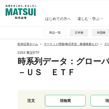
はじめての方へ
楽しむ・学ぶ
商品一覧
日本株
米国株
松井証券ホーム
マーケット情報(株式市況・株価検索など)
グ
2253 東証ETF
時系列データ
：グロー
－ＵＳ ＥＴＦ
注文
現物買
現