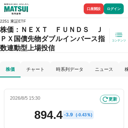
口座開設
ログイン
2251 東証ETF
株価
：ＮＥＸＴ ＦＵＮＤＳ Ｊ
ＰＸ国債先物ダブルインバース指
コンテンツ
数連動型上場投信
株価
チャート
時系列データ
ニュース
2026/8/5 15:30
更新
894.4
-
3.9
(
-
0.43％)