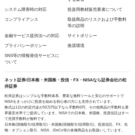
システム障害時の対応
投資用教材販売業者について
コンプライアンス
取扱商品のリスクおよび手数料
等の説明
金融サービス提供法への対応
サイトポリシー
プライバシーポリシー
推奨環境
SNS等の情報発信サービスに
ついて
ネット証券/日本株・米国株・投信・FX・NISAなら証券会社の松
井証券
松井証券はシンプルな手数料体系、豊富な無料ツールと安心のサポートで
NISAをきっかけに投資を始める初心者の方にも支持されています。
株式は1日の約定代金が50万円以下なら手数料0円、その他商品の手数料も業
界最安水準でご提供しています。NISAでの日本株、米国株、投資信託はすべ
て売買手数料が無料です。
日本株(現物取引/信用取引)・米国株(現物取引/信用取引)、投資信託、FX、先
物・オプション取引、NISA、iDeCo等の各種商品をお取扱いしています。