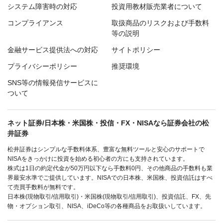
システム障害時の対応
投資用教材販売業者について
コンプライアンス
取扱商品のリスクおよび手数料
等の説明
金融サービス提供法への対応
サイトポリシー
プライバシーポリシー
推奨環境
SNS等の情報発信サービスに
ついて
ネット証券/日本株・米国株・投信・FX・NISAなら証券会社の松
井証券
松井証券はシンプルな手数料体系、豊富な無料ツールと安心のサポートで
NISAをきっかけに投資を始める初心者の方にも支持されています。
株式は1日の約定代金が50万円以下なら手数料0円、その他商品の手数料も業
界最安水準でご提供しています。NISAでの日本株、米国株、投資信託はすべ
て売買手数料が無料です。
日本株(現物取引/信用取引)・米国株(現物取引/信用取引)、投資信託、FX、先
物・オプション取引、NISA、iDeCo等の各種商品をお取扱いしています。