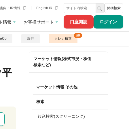
案内・IR情報
English IR
銘柄検索
口座開設
ログイン
ト情報
お客様サポート
DeCo
銀行
クレカ積立
マーケット情報(株式市況・株価
検索など)
ウ平
マーケット情報 その他
検索
絞込検索(スクリーニング)