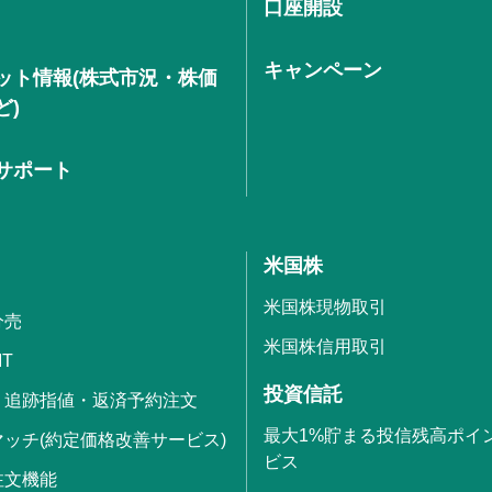
口座開設
キャンペーン
ット情報(株式市況・株価
ど)
サポート
米国株
米国株現物取引
分売
米国株信用取引
IT
投資信託
・追跡指値・返済予約注文
最大1%貯まる投信残高ポイ
ッチ(約定価格改善サービス)
ビス
注文機能