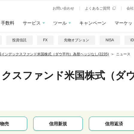
お問い合わせ
よくあるご質問
会社
手数料
サービス
ツール
キャンペーン
マーケッ
投資信託
FX
先物オプション
NISA
i
場インデックスファンド米国株式（ダウ平均）為替ヘッジなし(2235)
ニュース
ックスファンド米国株式（ダ
物売
信用新規
信用返済