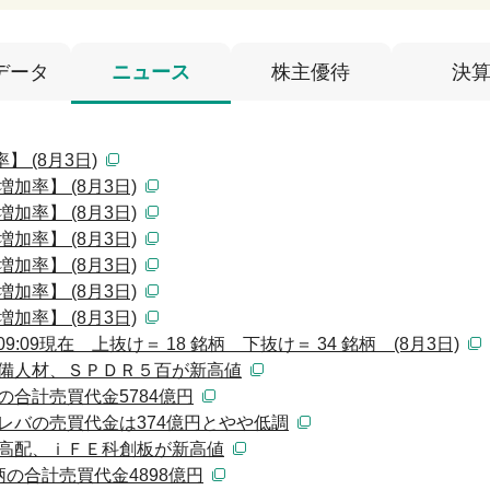
データ
ニュース
株主優待
決
 (8月3日)
加率】 (8月3日)
加率】 (8月3日)
加率】 (8月3日)
加率】 (8月3日)
加率】 (8月3日)
加率】 (8月3日)
:09現在 上抜け＝ 18 銘柄 下抜け＝ 34 銘柄 (8月3日)
設備人材、ＳＰＤＲ５百が新高値
の合計売買代金5784億円
レバの売買代金は374億円とやや低調
米高配、ｉＦＥ科創板が新高値
柄の合計売買代金4898億円