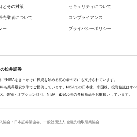
口とその対策
セキュリティについて
販売業者について
コンプライアンス
シー
プライバシーポリシー
社の松井証券
でNISAをきっかけに投資を始める初心者の方にも支持されています。
数料も業界最安水準でご提供しています。NISAでの日本株、米国株、投資信託はす
FX、先物・オプション取引、NISA、iDeCo等の各種商品をお取扱いしています。
 加入協会：日本証券業協会、一般社団法人 金融先物取引業協会