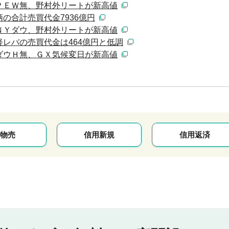
ＳＰＥＷ無、野村外リートが新高値
柄の合計売買代金7936億円
ＸＮＹダウ、野村外リートが新高値
経レバの売買代金は464億円と低調
村ダウＨ無、ＧＸ気候変日が新高値
物売
信用新規
信用返済