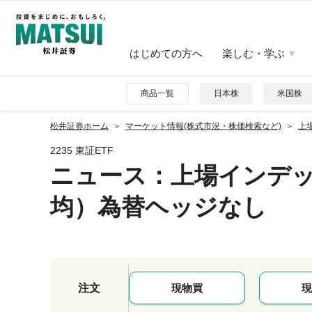
はじめての方へ
楽しむ・学ぶ
商品一覧
日本株
米国株
松井証券ホーム
マーケット情報(株式市況・株価検索など)
上
2235 東証ETF
ニュース
：上場インデ
均）為替ヘッジなし
注文
現物買
現