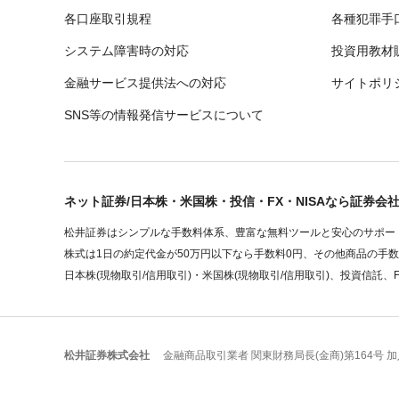
各口座取引規程
各種犯罪手
システム障害時の対応
投資用教材
金融サービス提供法への対応
サイトポリ
SNS等の情報発信サービスについて
ネット証券/日本株・米国株・投信・FX・NISAなら証券会
松井証券はシンプルな手数料体系、豊富な無料ツールと安心のサポート
株式は1日の約定代金が50万円以下なら手数料0円、その他商品の手
日本株(現物取引/信用取引)・米国株(現物取引/信用取引)、投資信託、
松井証券株式会社
金融商品取引業者 関東財務局長(金商)第164号