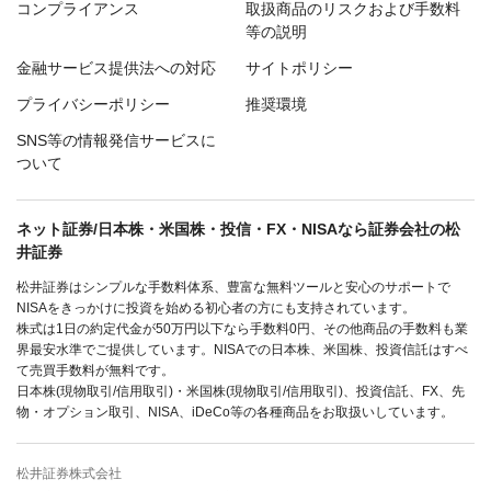
コンプライアンス
取扱商品のリスクおよび手数料
等の説明
金融サービス提供法への対応
サイトポリシー
プライバシーポリシー
推奨環境
SNS等の情報発信サービスに
ついて
ネット証券/日本株・米国株・投信・FX・NISAなら証券会社の松
井証券
松井証券はシンプルな手数料体系、豊富な無料ツールと安心のサポートで
NISAをきっかけに投資を始める初心者の方にも支持されています。
株式は1日の約定代金が50万円以下なら手数料0円、その他商品の手数料も業
界最安水準でご提供しています。NISAでの日本株、米国株、投資信託はすべ
て売買手数料が無料です。
日本株(現物取引/信用取引)・米国株(現物取引/信用取引)、投資信託、FX、先
物・オプション取引、NISA、iDeCo等の各種商品をお取扱いしています。
松井証券株式会社