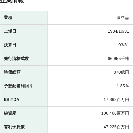
企業情報
業種
食料品
上場日
1984/10/31
決算日
03/31
発行済株式数
66,955千株
時価総額
870億円
予想配当利回り
1.85％
EBITDA
17,863百万円
純資産
106,466百万円
有利子負債
47,225百万円