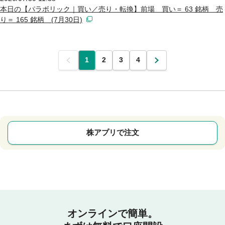
本日の【パラボリック｜買い／売り・転換】前場 買い＝ 63 銘柄 売
り＝ 165 銘柄 (7月30日)
前
1
2
3
4
次
株アプリで注文
オンラインで簡単。