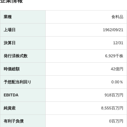
企業情報
業種
食料品
上場日
1962/09/21
決算日
12/31
発行済株式数
6,929千株
時価総額
42億円
予想配当利回り
0.00％
EBITDA
918百万円
純資産
8,555百万円
有利子負債
0百万円