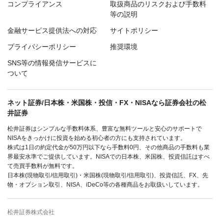
コンプライアンス
取扱商品のリスクおよび手数料
等の説明
金融サービス提供法への対応
サイトポリシー
プライバシーポリシー
推奨環境
SNS等の情報発信サービスに
ついて
ネット証券/日本株・米国株・投信・FX・NISAなら証券会社の松
井証券
松井証券はシンプルな手数料体系、豊富な無料ツールと安心のサポートで
NISAをきっかけに投資を始める初心者の方にも支持されています。
株式は1日の約定代金が50万円以下なら手数料0円、その他商品の手数料も業
界最安水準でご提供しています。NISAでの日本株、米国株、投資信託はすべ
て売買手数料が無料です。
日本株(現物取引/信用取引)・米国株(現物取引/信用取引)、投資信託、FX、先
物・オプション取引、NISA、iDeCo等の各種商品をお取扱いしています。
松井証券株式会社