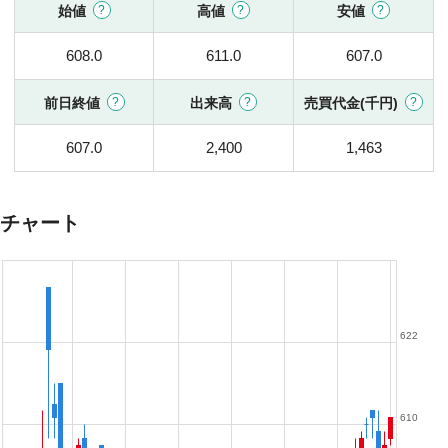
始値
高値
安値
608.0
611.0
607.0
前日終値
出来高
売買代金(千円)
607.0
2,400
1,463
チャート
622
610