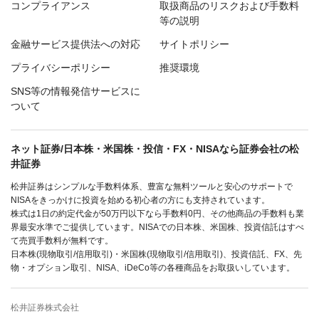
コンプライアンス
取扱商品のリスクおよび手数料
等の説明
金融サービス提供法への対応
サイトポリシー
プライバシーポリシー
推奨環境
SNS等の情報発信サービスに
ついて
ネット証券/日本株・米国株・投信・FX・NISAなら証券会社の松
井証券
松井証券はシンプルな手数料体系、豊富な無料ツールと安心のサポートで
NISAをきっかけに投資を始める初心者の方にも支持されています。
株式は1日の約定代金が50万円以下なら手数料0円、その他商品の手数料も業
界最安水準でご提供しています。NISAでの日本株、米国株、投資信託はすべ
て売買手数料が無料です。
日本株(現物取引/信用取引)・米国株(現物取引/信用取引)、投資信託、FX、先
物・オプション取引、NISA、iDeCo等の各種商品をお取扱いしています。
松井証券株式会社