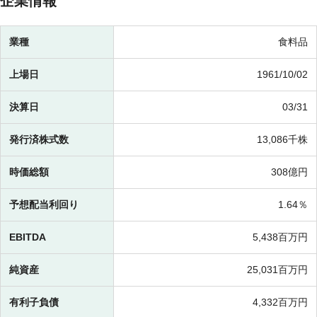
企業情報
業種
食料品
上場日
1961/10/02
決算日
03/31
発行済株式数
13,086千株
時価総額
308億円
予想配当利回り
1.64％
EBITDA
5,438百万円
純資産
25,031百万円
有利子負債
4,332百万円