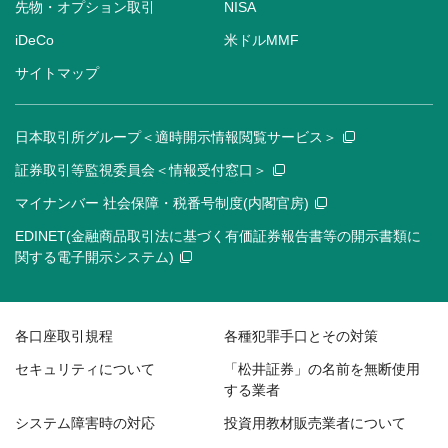
先物・オプション取引
NISA
iDeCo
米ドルMMF
サイトマップ
日本取引所グループ＜適時開示情報閲覧サービス＞
証券取引等監視委員会＜情報受付窓口＞
マイナンバー 社会保障・税番号制度(内閣官房)
EDINET(金融商品取引法に基づく有価証券報告書等の開示書類に
関する電子開示システム)
各口座取引規程
各種犯罪手口とその対策
セキュリティについて
「松井証券」の名前を無断使用
する業者
システム障害時の対応
投資用教材販売業者について