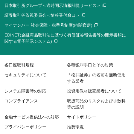
日本取引所グループ＜適時開示情報閲覧サービス＞
証券取引等監視委員会＜情報受付窓口＞
マイナンバー 社会保障・税番号制度(内閣官房)
EDINET(金融商品取引法に基づく有価証券報告書等の開示書類に
関する電子開示システム)
各口座取引規程
各種犯罪手口とその対策
セキュリティについて
「松井証券」の名前を無断使用
する業者
システム障害時の対応
投資用教材販売業者について
コンプライアンス
取扱商品のリスクおよび手数料
等の説明
金融サービス提供法への対応
サイトポリシー
プライバシーポリシー
推奨環境