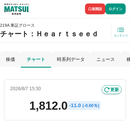
口座開設
ログイン
219A 東証グロース
チャート：
Ｈｅａｒｔｓｅｅｄ
コンテンツ
株価
チャート
時系列データ
ニュース
2026/8/7 15:30
更新
1,812.0
-
11.0
(
-
0.60％)