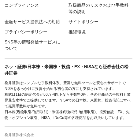
コンプライアンス
取扱商品のリスクおよび手数料
等の説明
金融サービス提供法への対応
サイトポリシー
プライバシーポリシー
推奨環境
SNS等の情報発信サービスに
ついて
ネット証券/日本株・米国株・投信・FX・NISAなら証券会社の松
井証券
松井証券はシンプルな手数料体系、豊富な無料ツールと安心のサポートで
NISAをきっかけに投資を始める初心者の方にも支持されています。
株式は1日の約定代金が50万円以下なら手数料0円、その他商品の手数料も業
界最安水準でご提供しています。NISAでの日本株、米国株、投資信託はすべ
て売買手数料が無料です。
日本株(現物取引/信用取引)・米国株(現物取引/信用取引)、投資信託、FX、先
物・オプション取引、NISA、iDeCo等の各種商品をお取扱いしています。
松井証券株式会社