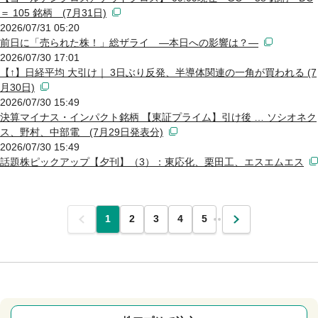
＝ 105 銘柄 (7月31日)
2026/07/31 05:20
前日に「売られた株！」総ザライ ―本日への影響は？―
2026/07/30 17:01
【↑】日経平均 大引け｜ 3日ぶり反発、半導体関連の一角が買われる (7
月30日)
2026/07/30 15:49
決算マイナス・インパクト銘柄 【東証プライム】引け後 … ソシオネク
ス、野村、中部電 (7月29日発表分)
2026/07/30 15:49
話題株ピックアップ【夕刊】（3）：東応化、栗田工、エスエムエス
前
1
2
3
4
5
…
次