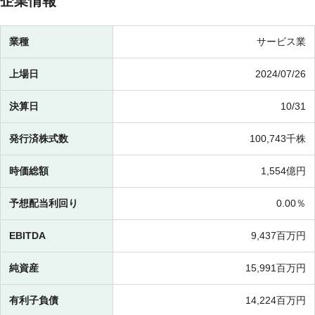
企業情報
業種
サービス業
上場日
2024/07/26
決算日
10/31
発行済株式数
100,743千株
時価総額
1,554億円
予想配当利回り
0.00％
EBITDA
9,437百万円
純資産
15,991百万円
有利子負債
14,224百万円