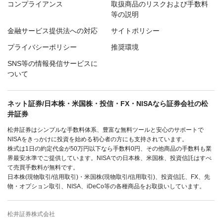
コンプライアンス
取扱商品のリスクおよび手数料
等の説明
金融サービス提供法への対応
サイトポリシー
プライバシーポリシー
推奨環境
SNS等の情報発信サービスに
ついて
ネット証券/日本株・米国株・投信・FX・NISAなら証券会社の松
井証券
松井証券はシンプルな手数料体系、豊富な無料ツールと安心のサポートで
NISAをきっかけに投資を始める初心者の方にも支持されています。
株式は1日の約定代金が50万円以下なら手数料0円、その他商品の手数料も業
界最安水準でご提供しています。NISAでの日本株、米国株、投資信託はすべ
て売買手数料が無料です。
日本株(現物取引/信用取引)・米国株(現物取引/信用取引)、投資信託、FX、先
物・オプション取引、NISA、iDeCo等の各種商品をお取扱いしています。
松井証券株式会社