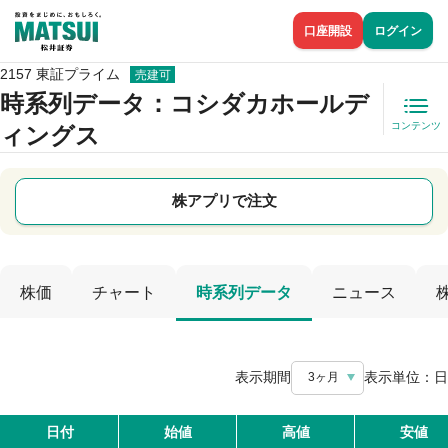
口座開設
ログイン
2157 東証プライム
売建可
時系列データ
：コシダカホールデ
コンテンツ
ィングス
株アプリで注文
株価
チャート
時系列データ
ニュース
表示期間
表示単位：
日
3ヶ月
日付
始値
高値
安値