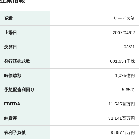
企業情報
業種
サービス業
上場日
2007/04/02
決算日
03/31
発行済株式数
601,634千株
時価総額
1,095億円
予想配当利回り
5.65％
EBITDA
11,545百万円
純資産
32,141百万円
有利子負債
9,857百万円