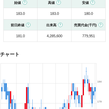
始値
高値
安値
183.0
183.0
180.0
前日終値
出来高
売買代金(千円)
181.0
4,285,600
779,951
チャート
184
179