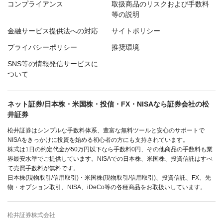
コンプライアンス
取扱商品のリスクおよび手数料
等の説明
金融サービス提供法への対応
サイトポリシー
プライバシーポリシー
推奨環境
SNS等の情報発信サービスに
ついて
ネット証券/日本株・米国株・投信・FX・NISAなら証券会社の松
井証券
松井証券はシンプルな手数料体系、豊富な無料ツールと安心のサポートで
NISAをきっかけに投資を始める初心者の方にも支持されています。
株式は1日の約定代金が50万円以下なら手数料0円、その他商品の手数料も業
界最安水準でご提供しています。NISAでの日本株、米国株、投資信託はすべ
て売買手数料が無料です。
日本株(現物取引/信用取引)・米国株(現物取引/信用取引)、投資信託、FX、先
物・オプション取引、NISA、iDeCo等の各種商品をお取扱いしています。
松井証券株式会社