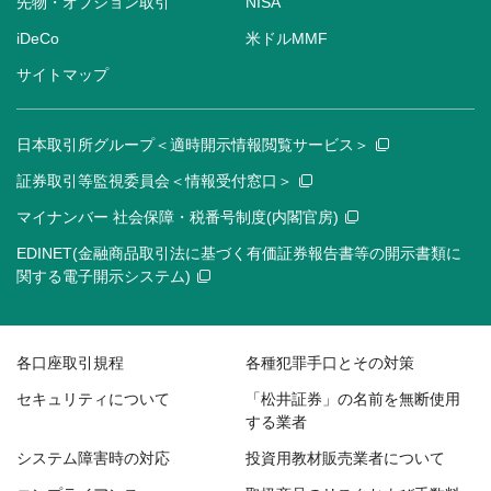
先物・オプション取引
NISA
iDeCo
米ドルMMF
サイトマップ
日本取引所グループ＜適時開示情報閲覧サービス＞
証券取引等監視委員会＜情報受付窓口＞
マイナンバー 社会保障・税番号制度(内閣官房)
EDINET(金融商品取引法に基づく有価証券報告書等の開示書類に
関する電子開示システム)
各口座取引規程
各種犯罪手口とその対策
セキュリティについて
「松井証券」の名前を無断使用
する業者
システム障害時の対応
投資用教材販売業者について