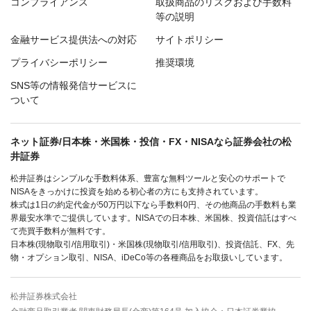
コンプライアンス
取扱商品のリスクおよび手数料
等の説明
金融サービス提供法への対応
サイトポリシー
プライバシーポリシー
推奨環境
SNS等の情報発信サービスに
ついて
ネット証券/日本株・米国株・投信・FX・NISAなら証券会社の松
井証券
松井証券はシンプルな手数料体系、豊富な無料ツールと安心のサポートで
NISAをきっかけに投資を始める初心者の方にも支持されています。
株式は1日の約定代金が50万円以下なら手数料0円、その他商品の手数料も業
界最安水準でご提供しています。NISAでの日本株、米国株、投資信託はすべ
て売買手数料が無料です。
日本株(現物取引/信用取引)・米国株(現物取引/信用取引)、投資信託、FX、先
物・オプション取引、NISA、iDeCo等の各種商品をお取扱いしています。
松井証券株式会社