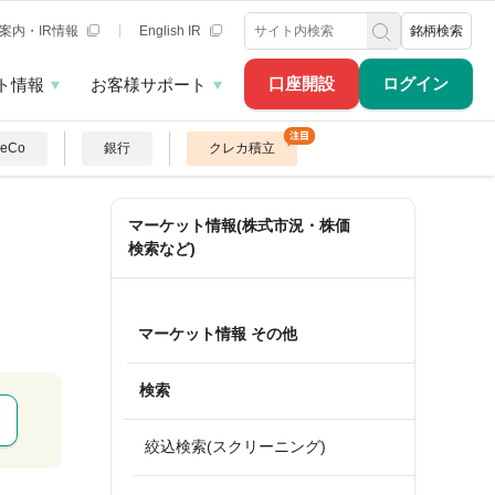
案内・IR情報
English IR
銘柄検索
口座開設
ログイン
ト情報
お客様サポート
DeCo
銀行
クレカ積立
マーケット情報(株式市況・株価
検索など)
マーケット情報 その他
検索
絞込検索(スクリーニング)