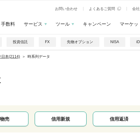
お問い合わせ
よくあるご質問
会社
手数料
サービス
ツール
キャンペーン
マーケッ
投資信託
FX
先物オプション
NISA
i
日本(2114)
時系列データ
本
物売
信用新規
信用返済