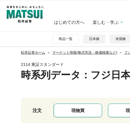
はじめての方へ
楽しむ・学ぶ
商品一覧
日本株
米国株
松井証券ホーム
マーケット情報(株式市況・株価検索など)
フジ
2114 東証スタンダード
時系列データ
：フジ日
注文
現物買
現