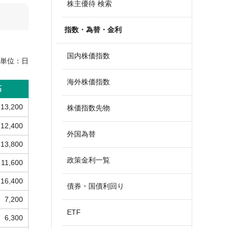
株主優待 検索
算
指数・為替・金利
国内株価指数
単位：
日
海外株価指数
高
13,200
株価指数先物
12,400
外国為替
13,800
政策金利一覧
11,600
16,400
債券・国債利回り
7,200
ETF
6,300