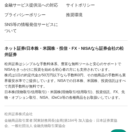
金融サービス提供法への対応
サイトポリシー
プライバシーポリシー
推奨環境
SNS等の情報発信サービスに
ついて
ネット証券/日本株・米国株・投信・FX・NISAなら証券会社の松
井証券
松井証券はシンプルな手数料体系、豊富な無料ツールと安心のサポートで
NISAをきっかけに投資を始める初心者の方にも支持されています。
株式は1日の約定代金が50万円以下なら手数料0円、その他商品の手数料も業
界最安水準でご提供しています。NISAでの日本株、米国株、投資信託はすべ
て売買手数料が無料です。
日本株(現物取引/信用取引)・米国株(現物取引/信用取引)、投資信託、FX、先
物・オプション取引、NISA、iDeCo等の各種商品をお取扱いしています。
松井証券株式会社
金融商品取引業者 関東財務局長(金商)第164号 加入協会：日本証券業協
会、一般社団法人 金融先物取引業協会