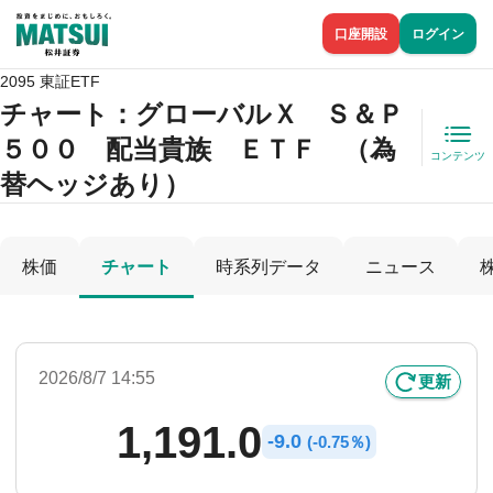
口座開設
ログイン
2095 東証ETF
チャート：
グローバルＸ Ｓ＆Ｐ
５００ 配当貴族 ＥＴＦ （為
コンテンツ
替ヘッジあり）
株価
チャート
時系列データ
ニュース
2026/8/7 14:55
更新
1,191.0
-
9.0
(
-
0.75％)