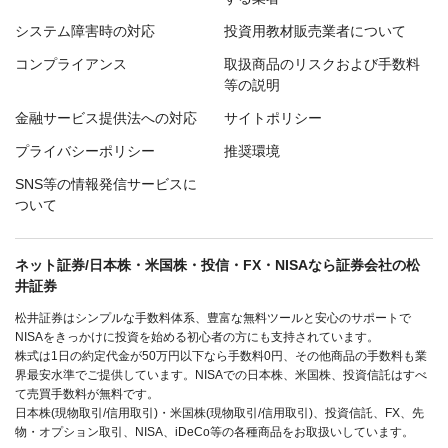
システム障害時の対応
投資用教材販売業者について
コンプライアンス
取扱商品のリスクおよび手数料
等の説明
金融サービス提供法への対応
サイトポリシー
プライバシーポリシー
推奨環境
SNS等の情報発信サービスに
ついて
ネット証券/日本株・米国株・投信・FX・NISAなら証券会社の松
井証券
松井証券はシンプルな手数料体系、豊富な無料ツールと安心のサポートで
NISAをきっかけに投資を始める初心者の方にも支持されています。
株式は1日の約定代金が50万円以下なら手数料0円、その他商品の手数料も業
界最安水準でご提供しています。NISAでの日本株、米国株、投資信託はすべ
て売買手数料が無料です。
日本株(現物取引/信用取引)・米国株(現物取引/信用取引)、投資信託、FX、先
物・オプション取引、NISA、iDeCo等の各種商品をお取扱いしています。