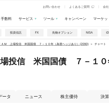
お問い合わせ
よくあるご質問
会社
手数料
サービス
ツール
キャンペーン
マーケッ
投資信託
FX
先物オプション
NISA
i
ＺＡＭ 上場投信 米国国債 ７－１０年（為替ヘッジあり）(2090)
チャート
上場投信 米国国債 ７－１０
データ
ニュース
株主優待
決