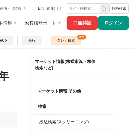
案内・IR情報
English IR
銘柄検索
口座開設
ログイン
ト情報
お客様サポート
DeCo
銀行
クレカ積立
マーケット情報(株式市況・株価
検索など)
年
マーケット情報 その他
検索
算
絞込検索(スクリーニング)