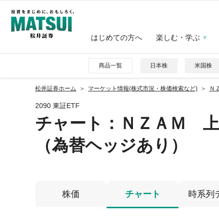
はじめての方へ
楽しむ・学ぶ
商品一覧
日本株
米国株
松井証券ホーム
マーケット情報(株式市況・株価検索など)
Ｎ
2090 東証ETF
チャート：
ＮＺＡＭ 
（為替ヘッジあり）
株価
チャート
時系列