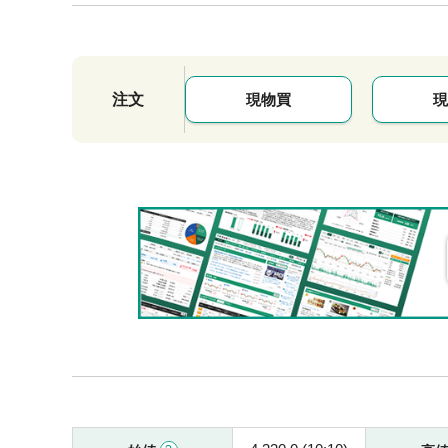
注文
現物買
現