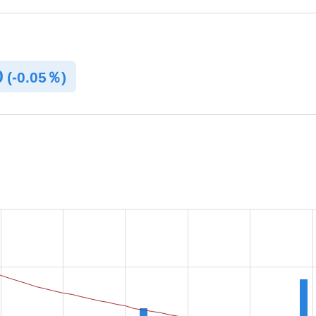
0
(
-
0.05％)