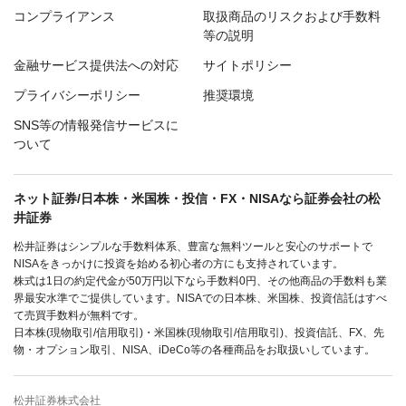
コンプライアンス
取扱商品のリスクおよび手数料
等の説明
金融サービス提供法への対応
サイトポリシー
プライバシーポリシー
推奨環境
SNS等の情報発信サービスに
ついて
ネット証券/日本株・米国株・投信・FX・NISAなら証券会社の松
井証券
松井証券はシンプルな手数料体系、豊富な無料ツールと安心のサポートで
NISAをきっかけに投資を始める初心者の方にも支持されています。
株式は1日の約定代金が50万円以下なら手数料0円、その他商品の手数料も業
界最安水準でご提供しています。NISAでの日本株、米国株、投資信託はすべ
て売買手数料が無料です。
日本株(現物取引/信用取引)・米国株(現物取引/信用取引)、投資信託、FX、先
物・オプション取引、NISA、iDeCo等の各種商品をお取扱いしています。
松井証券株式会社