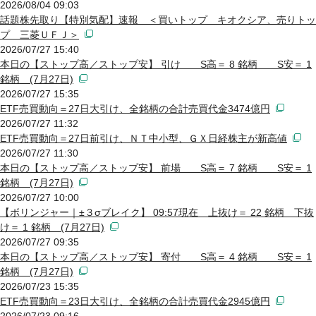
2026/08/04 09:03
話題株先取り【特別気配】速報 ＜買いトップ キオクシア、売りトッ
プ 三菱ＵＦＪ＞
2026/07/27 15:40
本日の【ストップ高／ストップ安】 引け S高＝ 8 銘柄 S安＝ 1
銘柄 (7月27日)
2026/07/27 15:35
ETF売買動向＝27日大引け、全銘柄の合計売買代金3474億円
2026/07/27 11:32
ETF売買動向＝27日前引け、ＮＴ中小型、ＧＸ日経株主が新高値
2026/07/27 11:30
本日の【ストップ高／ストップ安】 前場 S高＝ 7 銘柄 S安＝ 1
銘柄 (7月27日)
2026/07/27 10:00
【ボリンジャー｜±３σブレイク】 09:57現在 上抜け＝ 22 銘柄 下抜
け＝ 1 銘柄 (7月27日)
2026/07/27 09:35
本日の【ストップ高／ストップ安】 寄付 S高＝ 4 銘柄 S安＝ 1
銘柄 (7月27日)
2026/07/23 15:35
ETF売買動向＝23日大引け、全銘柄の合計売買代金2945億円
2026/07/23 09:16