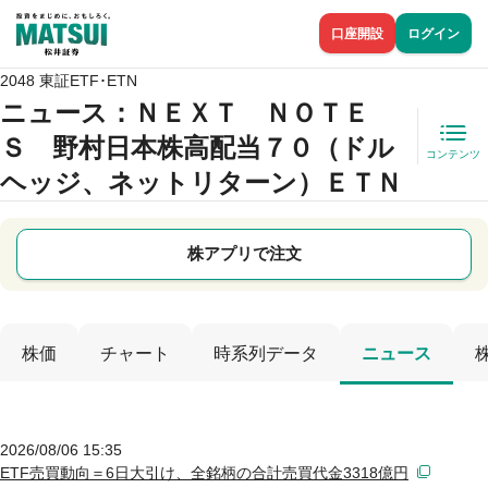
口座開設
ログイン
2048 東証ETF･ETN
ニュース
：ＮＥＸＴ ＮＯＴＥ
Ｓ 野村日本株高配当７０（ドル
コンテンツ
ヘッジ、ネットリターン）ＥＴＮ
株アプリで注文
株価
チャート
時系列データ
ニュース
2026/08/06 15:35
ETF売買動向＝6日大引け、全銘柄の合計売買代金3318億円