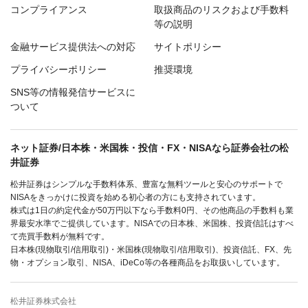
コンプライアンス
取扱商品のリスクおよび手数料
等の説明
金融サービス提供法への対応
サイトポリシー
プライバシーポリシー
推奨環境
SNS等の情報発信サービスに
ついて
ネット証券/日本株・米国株・投信・FX・NISAなら証券会社の松
井証券
松井証券はシンプルな手数料体系、豊富な無料ツールと安心のサポートで
NISAをきっかけに投資を始める初心者の方にも支持されています。
株式は1日の約定代金が50万円以下なら手数料0円、その他商品の手数料も業
界最安水準でご提供しています。NISAでの日本株、米国株、投資信託はすべ
て売買手数料が無料です。
日本株(現物取引/信用取引)・米国株(現物取引/信用取引)、投資信託、FX、先
物・オプション取引、NISA、iDeCo等の各種商品をお取扱いしています。
松井証券株式会社