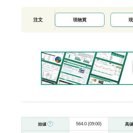
注文
現物買
現
564.0 (09:00)
始値
高