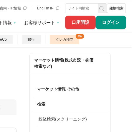
案内・IR情報
English IR
銘柄検索
口座開設
ログイン
ト情報
お客様サポート
DeCo
銀行
クレカ積立
マーケット情報(株式市況・株価
検索など)
マーケット情報 その他
検索
算
絞込検索(スクリーニング)