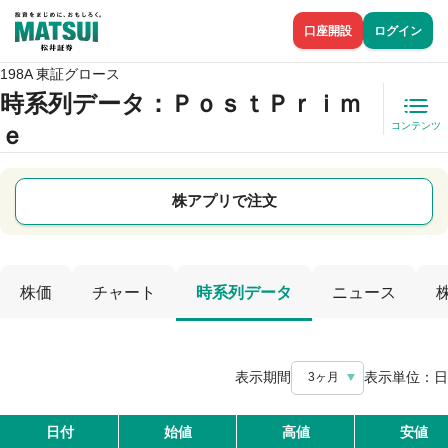
口座開設
ログイン
198A 東証グロース
時系列データ
：ＰｏｓｔＰｒｉｍ
コンテンツ
ｅ
株アプリで注文
株価
チャート
時系列データ
ニュース
表示期間
表示単位：
日
3ヶ月
日付
始値
高値
安値