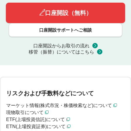
口座開設（無料）
口座開設サポートへご相談
口座開設からお取引の流れ
移管（振替）についてはこちら
リスクおよび手数料などについて
マーケット情報(株式市況・株価検索など)について
現物取引について
ETF(上場投資信託)について
ETN(上場投資証券)について