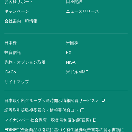
お客様サポート
口座開設
キャンペーン
ニュースリリース
会社案内・IR情報
日本株
米国株
投資信託
FX
先物・オプション取引
NISA
iDeCo
米ドルMMF
サイトマップ
日本取引所グループ＜適時開示情報閲覧サービス＞
証券取引等監視委員会＜情報受付窓口＞
マイナンバー 社会保障・税番号制度(内閣官房)
EDINET(金融商品取引法に基づく有価証券報告書等の開示書類に