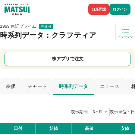
口座開設
ログイン
1959 東証プライム
売建可
時系列データ
：クラフティア
コンテンツ
株アプリで注文
株価
チャート
時系列データ
ニュース
表示期間
表示単位：
日
3ヶ月
日付
始値
高値
安値