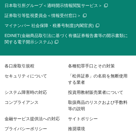
日本取引所グループ＜適時開示情報閲覧サービス＞
証券取引等監視委員会＜情報受付窓口＞
マイナンバー 社会保障・税番号制度(内閣官房)
EDINET(金融商品取引法に基づく有価証券報告書等の開示書類に
関する電子開示システム)
各口座取引規程
各種犯罪手口とその対策
セキュリティについて
「松井証券」の名前を無断使用
する業者
システム障害時の対応
投資用教材販売業者について
コンプライアンス
取扱商品のリスクおよび手数料
等の説明
金融サービス提供法への対応
サイトポリシー
プライバシーポリシー
推奨環境