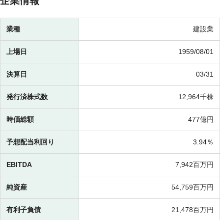
企業情報
業種
建設業
上場日
1959/08/01
決算日
03/31
発行済株式数
12,964千株
時価総額
477億円
予想配当利回り
3.94％
EBITDA
7,942百万円
純資産
54,759百万円
有利子負債
21,478百万円