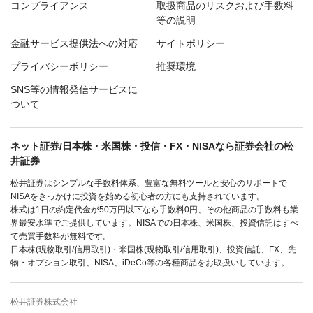
コンプライアンス
取扱商品のリスクおよび手数料
等の説明
金融サービス提供法への対応
サイトポリシー
プライバシーポリシー
推奨環境
SNS等の情報発信サービスに
ついて
ネット証券/日本株・米国株・投信・FX・NISAなら証券会社の松
井証券
松井証券はシンプルな手数料体系、豊富な無料ツールと安心のサポートで
NISAをきっかけに投資を始める初心者の方にも支持されています。
株式は1日の約定代金が50万円以下なら手数料0円、その他商品の手数料も業
界最安水準でご提供しています。NISAでの日本株、米国株、投資信託はすべ
て売買手数料が無料です。
日本株(現物取引/信用取引)・米国株(現物取引/信用取引)、投資信託、FX、先
物・オプション取引、NISA、iDeCo等の各種商品をお取扱いしています。
松井証券株式会社