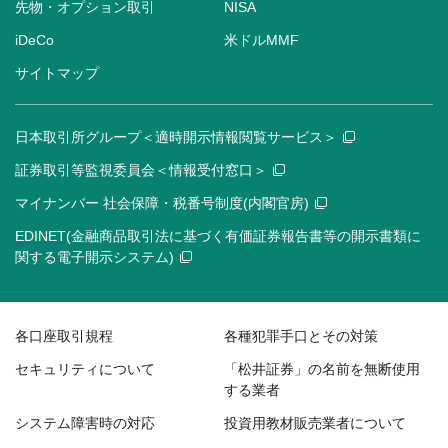
先物・オプション取引
NISA
iDeCo
米ドルMMF
サイトマップ
日本取引所グループ＜適時開示情報閲覧サービス＞
証券取引等監視委員会＜情報受付窓口＞
マイナンバー 社会保障・税番号制度(内閣官房)
EDINET(金融商品取引法に基づく有価証券報告書等の開示書類に
関する電子開示システム)
各口座取引規程
各種犯罪手口とその対策
セキュリティについて
「松井証券」の名前を無断使用
する業者
システム障害時の対応
投資用教材販売業者について