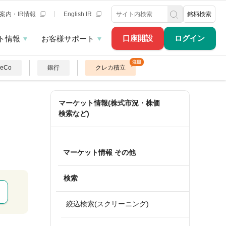
案内・IR情報
English IR
銘柄検索
口座開設
ログイン
ト情報
お客様サポート
DeCo
銀行
クレカ積立
マーケット情報(株式市況・株価
検索など)
マーケット情報 その他
検索
絞込検索(スクリーニング)