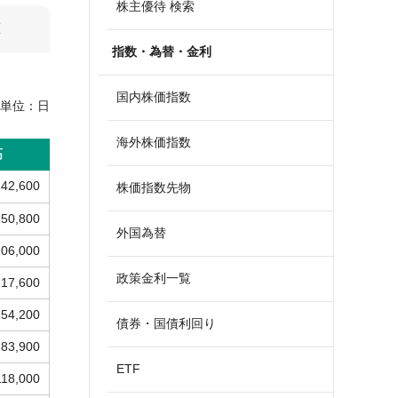
株主優待 検索
算
指数・為替・金利
国内株価指数
単位：
日
海外株価指数
高
42,600
株価指数先物
50,800
外国為替
106,000
政策金利一覧
17,600
54,200
債券・国債利回り
83,900
ETF
118,000