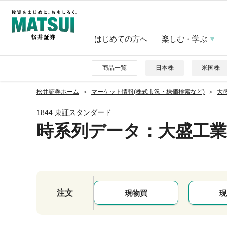
はじめての方へ
楽しむ・学ぶ
商品一覧
日本株
米国株
松井証券ホーム
マーケット情報(株式市況・株価検索など)
大盛
1844 東証スタンダード
時系列データ
：大盛工業
注文
現物買
現