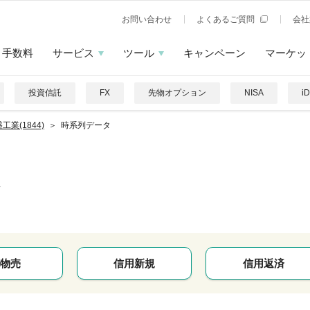
お問い合わせ
よくあるご質問
会社
手数料
サービス
ツール
キャンペーン
マーケッ
投資信託
FX
先物オプション
NISA
i
工業(1844)
時系列データ
物売
信用新規
信用返済