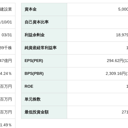
建設業
資本金
5,0
/10/01
自己資本比率
03/31
利益余剰金
18,9
489千株
純資産経常利益率
447億円
EPS(PER)
294.62円(
1
4.24％
BPS(PBR)
2,309.16円(
09百万円
ROE
41百万円
単元株数
97百万円
最低投資金額
27
41.49％