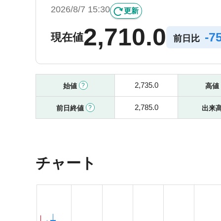
2026/8/7 15:30
更新
2,710.0
-
7
現在値
前日比
2,735.0
始値
高値
2,785.0
前日終値
出来
チャート