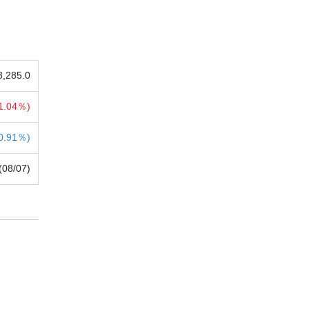
3,285.0
1.04％)
0.91％)
(08/07)