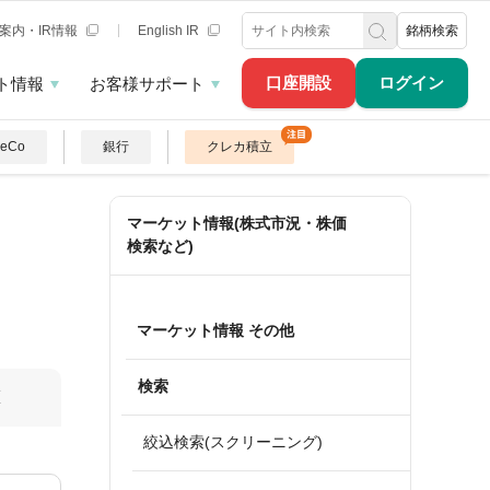
案内・IR情報
English IR
銘柄検索
口座開設
ログイン
ト情報
お客様サポート
DeCo
銀行
クレカ積立
マーケット情報(株式市況・株価
検索など)
マーケット情報 その他
検索
算
絞込検索(スクリーニング)