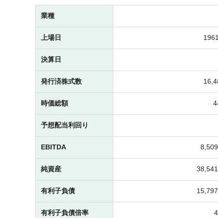
業種
上場日
1961
決算日
発行済株式数
16,
時価総額
予想配当利回り
EBITDA
8,5
純資産
38,5
有利子負債
15,7
有利子負債倍率