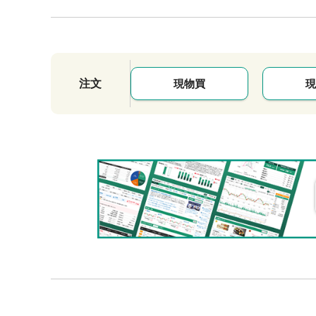
注文
現物買
現