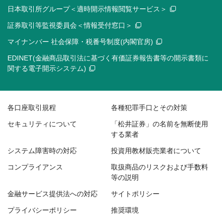
日本取引所グループ＜適時開示情報閲覧サービス＞
証券取引等監視委員会＜情報受付窓口＞
マイナンバー 社会保障・税番号制度(内閣官房)
EDINET(金融商品取引法に基づく有価証券報告書等の開示書類に
関する電子開示システム)
各口座取引規程
各種犯罪手口とその対策
セキュリティについて
「松井証券」の名前を無断使用
する業者
システム障害時の対応
投資用教材販売業者について
コンプライアンス
取扱商品のリスクおよび手数料
等の説明
金融サービス提供法への対応
サイトポリシー
プライバシーポリシー
推奨環境