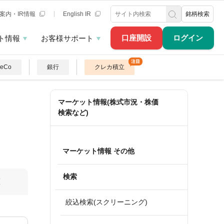
案内・IR情報
English IR
銘柄検索
口座開設
ログイン
ト情報
お客様サポート
DeCo
銀行
クレカ積立
マーケット情報(株式市況・株価
検索など)
マーケット情報 その他
検索
算
絞込検索(スクリーニング)