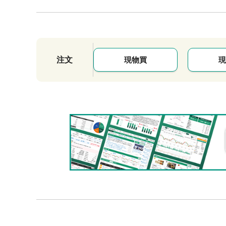
注文
現物買
現