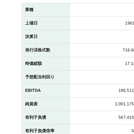
業種
上場日
1961
決算日
発行済株式数
716,
時価総額
17,
予想配当利回り
EBITDA
186,5
純資産
1,001,1
有利子負債
567,4
有利子負債倍率