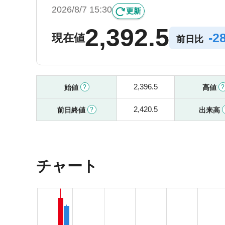
2026/8/7 15:30
更新
2,392.5
-
2
現在値
前日比
2,396.5
始値
高値
2,420.5
前日終値
出来高
チャート