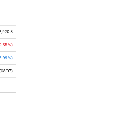
2,920.5
0.55％)
3.99％)
(08/07)