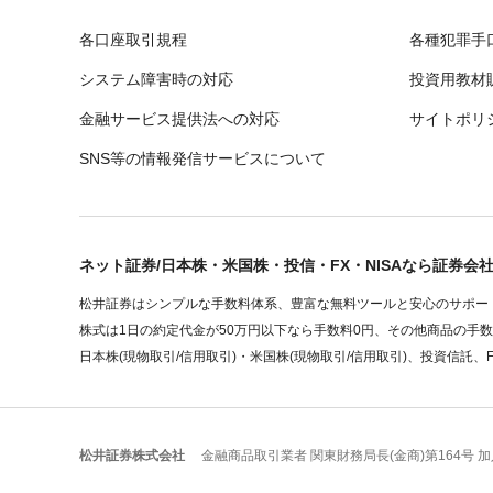
各口座取引規程
各種犯罪手
システム障害時の対応
投資用教材
金融サービス提供法への対応
サイトポリ
SNS等の情報発信サービスについて
ネット証券/日本株・米国株・投信・FX・NISAなら証券会
松井証券はシンプルな手数料体系、豊富な無料ツールと安心のサポート
株式は1日の約定代金が50万円以下なら手数料0円、その他商品の手
日本株(現物取引/信用取引)・米国株(現物取引/信用取引)、投資信託、
松井証券株式会社
金融商品取引業者 関東財務局長(金商)第164号