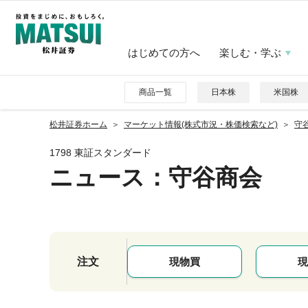
はじめての方へ
楽しむ・学ぶ
商品一覧
日本株
米国株
松井証券ホーム
マーケット情報(株式市況・株価検索など)
守谷
1798 東証スタンダード
ニュース
：守谷商会
注文
現物買
現