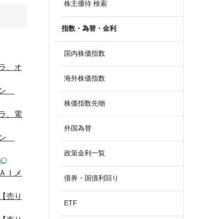
株主優待 検索
算
指数・為替・金利
国内株価指数
ラ、オ
海外株価指数
ーン
株価指数先物
ラ、電
外国為替
ーン
政策金利一覧
ＡＩメ
債券・国債利回り
【売り
ETF