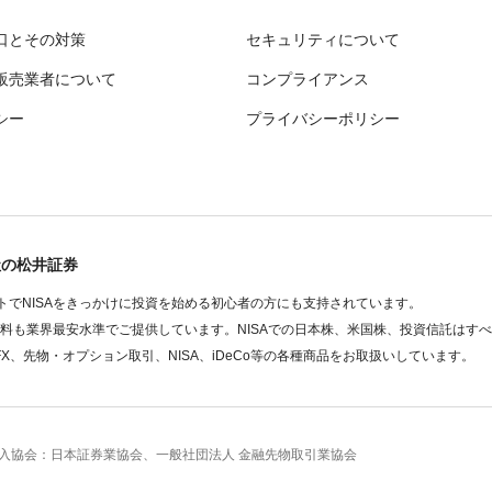
口とその対策
セキュリティについて
販売業者について
コンプライアンス
シー
プライバシーポリシー
社の松井証券
でNISAをきっかけに投資を始める初心者の方にも支持されています。
数料も業界最安水準でご提供しています。NISAでの日本株、米国株、投資信託はす
FX、先物・オプション取引、NISA、iDeCo等の各種商品をお取扱いしています。
 加入協会：日本証券業協会、一般社団法人 金融先物取引業協会