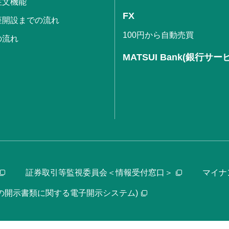
注文機能
FX
座開設までの流れ
100円から自動売買
の流れ
MATSUI Bank(銀行サー
証券取引等監視委員会＜情報受付窓口＞
マイナ
等の開示書類に関する電子開示システム)