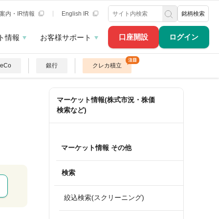
案内・IR情報
English IR
銘柄検索
口座開設
ログイン
ト情報
お客様サポート
DeCo
銀行
クレカ積立
マーケット情報(株式市況・株価
検索など)
マーケット情報 その他
検索
絞込検索(スクリーニング)