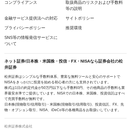
コンプライアンス
取扱商品のリスクおよび手数料
等の説明
金融サービス提供法への対応
サイトポリシー
プライバシーポリシー
推奨環境
SNS等の情報発信サービスに
ついて
ネット証券/日本株・米国株・投信・FX・NISAなら証券会社の松
井証券
松井証券はシンプルな手数料体系、豊富な無料ツールと安心のサポートで
NISAをきっかけに投資を始める初心者の方にも支持されています。
株式は1日の約定代金が50万円以下なら手数料0円、その他商品の手数料も業
界最安水準でご提供しています。NISAでの日本株、米国株、投資信託はすべ
て売買手数料が無料です。
日本株(現物取引/信用取引)・米国株(現物取引/信用取引)、投資信託、FX、先
物・オプション取引、NISA、iDeCo等の各種商品をお取扱いしています。
松井証券株式会社