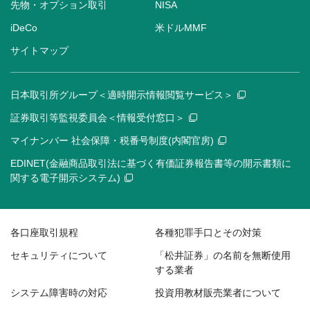
先物・オプション取引
NISA
iDeCo
米ドルMMF
サイトマップ
日本取引所グループ＜適時開示情報閲覧サービス＞
証券取引等監視委員会＜情報受付窓口＞
マイナンバー 社会保障・税番号制度(内閣官房)
EDINET(金融商品取引法に基づく有価証券報告書等の開示書類に
関する電子開示システム)
各口座取引規程
各種犯罪手口とその対策
セキュリティについて
「松井証券」の名前を無断使用
する業者
システム障害時の対応
投資用教材販売業者について