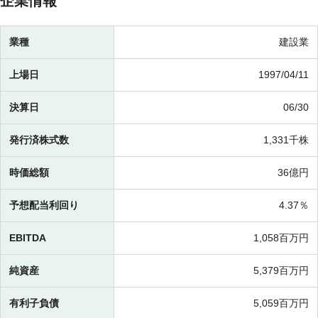
企業情報
業種
建設業
上場日
1997/04/11
決算日
06/30
発行済株式数
1,331千株
時価総額
36億円
予想配当利回り
4.37％
EBITDA
1,058百万円
純資産
5,379百万円
有利子負債
5,059百万円