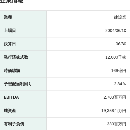
企業情報
業種
建設業
上場日
2004/06/10
決算日
06/30
発行済株式数
12,000千株
時価総額
169億円
予想配当利回り
2.84％
EBITDA
2,703百万円
純資産
19,358百万円
有利子負債
330百万円