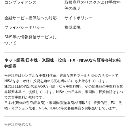
コンプライアンス
取扱商品のリスクおよび手数料
等の説明
金融サービス提供法への対応
サイトポリシー
プライバシーポリシー
推奨環境
SNS等の情報発信サービスに
ついて
ネット証券/日本株・米国株・投信・FX・NISAなら証券会社の松
井証券
松井証券はシンプルな手数料体系、豊富な無料ツールと安心のサポートで
NISAをきっかけに投資を始める初心者の方にも支持されています。
株式は1日の約定代金が50万円以下なら手数料0円、その他商品の手数料も業
界最安水準でご提供しています。NISAでの日本株、米国株、投資信託はすべ
て売買手数料が無料です。
日本株(現物取引/信用取引)・米国株(現物取引/信用取引)、投資信託、FX、先
物・オプション取引、NISA、iDeCo等の各種商品をお取扱いしています。
松井証券株式会社