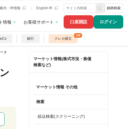
案内・IR情報
English IR
銘柄検索
口座開設
ログイン
ト情報
お客様サポート
DeCo
銀行
クレカ積立
ータ
マーケット情報(株式市況・株価
検索など)
ン
マーケット情報 その他
検索
絞込検索(スクリーニング)