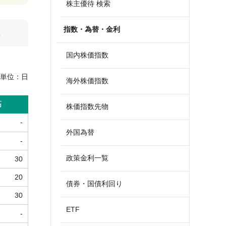
株主優待 検索
指数・為替・金利
算
国内株価指数
単位：
日
海外株価指数
高
株価指数先物
-
外国為替
-
政策金利一覧
30
20
債券・国債利回り
30
ETF
-