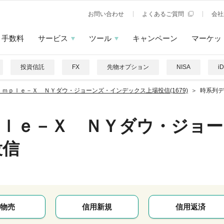
お問い合わせ
よくあるご質問
会社
手数料
サービス
ツール
キャンペーン
マーケッ
投資信託
FX
先物オプション
NISA
i
ｉｍｐｌｅ－Ｘ ＮＹダウ・ジョーンズ・インデックス上場投信(1679)
時系列デ
ｐｌｅ－Ｘ ＮＹダウ・ジョー
投信
物売
信用新規
信用返済