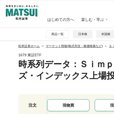
はじめての方へ
楽しむ・学ぶ
商品一覧
日本株
米国株
松井証券ホーム
マーケット情報(株式市況・株価検索など)
Ｓ
1679 東証ETF
時系列データ
：Ｓｉｍ
ズ・インデックス上場
注文
現物買
現