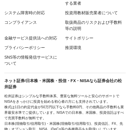
する業者
システム障害時の対応
投資用教材販売業者について
コンプライアンス
取扱商品のリスクおよび手数料
等の説明
金融サービス提供法への対応
サイトポリシー
プライバシーポリシー
推奨環境
SNS等の情報発信サービスに
ついて
ネット証券/日本株・米国株・投信・FX・NISAなら証券会社の松
井証券
松井証券はシンプルな手数料体系、豊富な無料ツールと安心のサポートで
NISAをきっかけに投資を始める初心者の方にも支持されています。
株式は1日の約定代金が50万円以下なら手数料0円、その他商品の手数料も業
界最安水準でご提供しています。NISAでの日本株、米国株、投資信託はすべ
て売買手数料が無料です。
日本株(現物取引/信用取引)・米国株(現物取引/信用取引)、投資信託、FX、先
物・オプション取引、NISA、iDeCo等の各種商品をお取扱いしています。