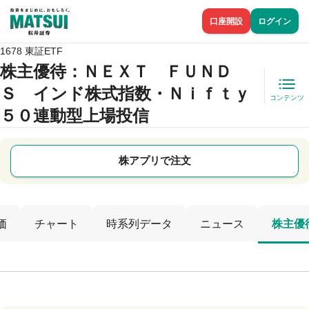
口座開設
ログイン
1678 東証ETF
株主優待
：ＮＥＸＴ ＦＵＮＤ
Ｓ インド株式指数・Ｎｉｆｔｙ
コンテンツ
５０連動型上場投信
株アプリで注文
価
チャート
時系列データ
ニュース
株主優