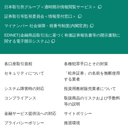
日本取引所グループ＜適時開示情報閲覧サービス＞
証券取引等監視委員会＜情報受付窓口＞
マイナンバー 社会保障・税番号制度(内閣官房)
EDINET(金融商品取引法に基づく有価証券報告書等の開示書類に
関する電子開示システム)
各口座取引規程
各種犯罪手口とその対策
セキュリティについて
「松井証券」の名前を無断使用
する業者
システム障害時の対応
投資用教材販売業者について
コンプライアンス
取扱商品のリスクおよび手数料
等の説明
金融サービス提供法への対応
サイトポリシー
プライバシーポリシー
推奨環境