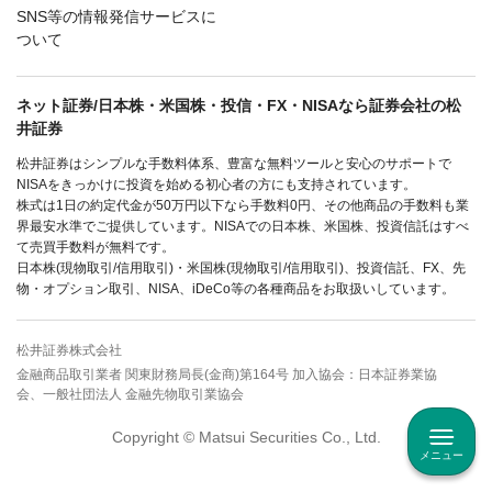
SNS等の情報発信サービスに
ついて
ネット証券/日本株・米国株・投信・FX・NISAなら証券会社の松
井証券
松井証券はシンプルな手数料体系、豊富な無料ツールと安心のサポートで
NISAをきっかけに投資を始める初心者の方にも支持されています。
株式は1日の約定代金が50万円以下なら手数料0円、その他商品の手数料も業
界最安水準でご提供しています。NISAでの日本株、米国株、投資信託はすべ
て売買手数料が無料です。
日本株(現物取引/信用取引)・米国株(現物取引/信用取引)、投資信託、FX、先
物・オプション取引、NISA、iDeCo等の各種商品をお取扱いしています。
松井証券株式会社
金融商品取引業者 関東財務局長(金商)第164号 加入協会：日本証券業協
会、一般社団法人 金融先物取引業協会
Copyright © Matsui Securities Co., Ltd.
メニュー