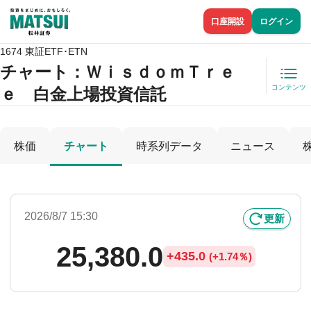
口座開設
ログイン
1674 東証ETF･ETN
チャート：
ＷｉｓｄｏｍＴｒｅ
コンテンツ
ｅ 白金上場投資信託
株価
チャート
時系列データ
ニュース
2026/8/7 15:30
更新
25,380.0
+
435.0
(
+
1.74％)