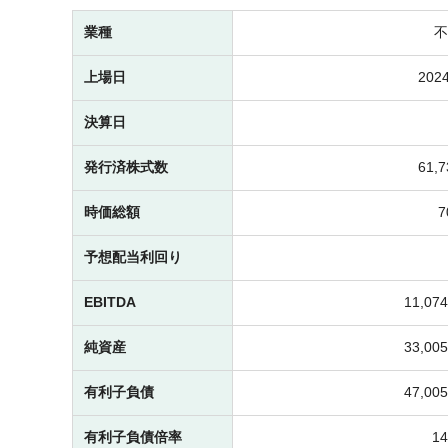
業種
不
上場日
2024
決算日
発行済株式数
61,
時価総額
予想配当利回り
EBITDA
11,0
純資産
33,0
有利子負債
47,0
有利子負債倍率
1