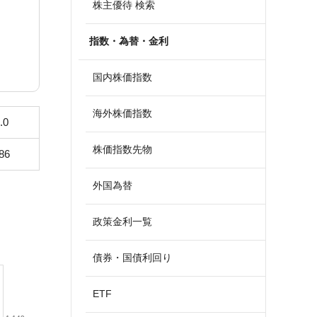
株主優待 検索
指数・為替・金利
国内株価指数
海外株価指数
.0
株価指数先物
86
外国為替
政策金利一覧
債券・国債利回り
ETF