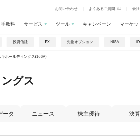
お問い合わせ
よくあるご質問
会社
手数料
サービス
ツール
キャンペーン
マーケッ
投資信託
FX
先物オプション
NISA
i
キホールディングス(166A)
ィングス
データ
ニュース
株主優待
決