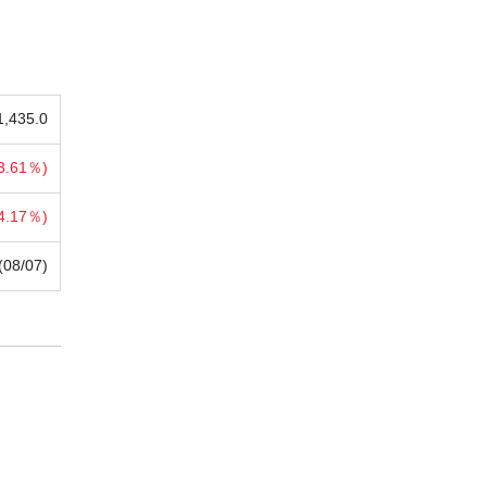
1,435.0
3.61％)
4.17％)
(08/07)