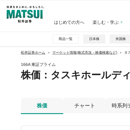
はじめての方へ
楽しむ・学ぶ
商品一覧
日本株
米国株
松井証券ホーム
マーケット情報(株式市況・株価検索など)
タス
166A 東証プライム
株価
：タスキホールデ
株価
チャート
時系列