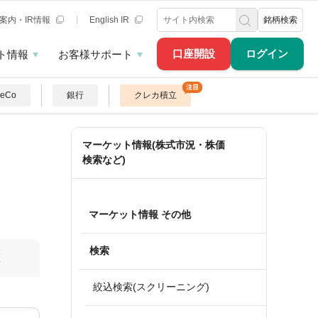
案内・IR情報
English IR
銘柄検索
口座開設
ログイン
ト情報
お客様サポート
DeCo
銀行
クレカ積立
マーケット情報(株式市況・株価
検索など)
マーケット情報 その他
検索
算
絞込検索(スクリーニング)