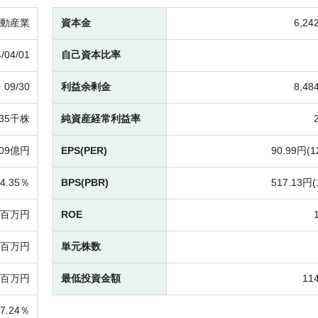
動産業
資本金
6,2
/04/01
自己資本比率
09/30
利益余剰金
8,4
735千株
純資産経常利益率
709億円
EPS(PER)
90.99円(
1
4.35％
BPS(PBR)
517.13円(
74百万円
ROE
05百万円
単元株数
05百万円
最低投資金額
11
47.24％