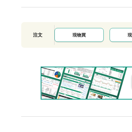
注文
現物買
現