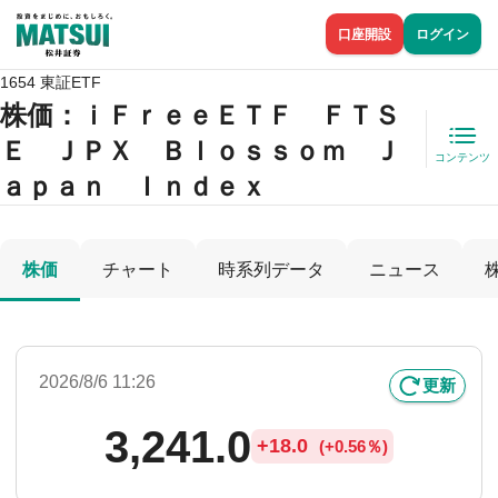
口座開設
ログイン
1654 東証ETF
株価
：ｉＦｒｅｅＥＴＦ ＦＴＳ
Ｅ ＪＰＸ Ｂｌｏｓｓｏｍ Ｊ
コンテンツ
ａｐａｎ Ｉｎｄｅｘ
株価
チャート
時系列データ
ニュース
2026/8/6 11:26
更新
3,241.0
+
18.0
(
+
0.56％)