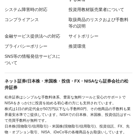
システム障害時の対応
投資用教材販売業者について
コンプライアンス
取扱商品のリスクおよび手数料
等の説明
金融サービス提供法への対応
サイトポリシー
プライバシーポリシー
推奨環境
SNS等の情報発信サービスに
ついて
ネット証券/日本株・米国株・投信・FX・NISAなら証券会社の松
井証券
松井証券はシンプルな手数料体系、豊富な無料ツールと安心のサポートで
NISAをきっかけに投資を始める初心者の方にも支持されています。
株式は1日の約定代金が50万円以下なら手数料0円、その他商品の手数料も業
界最安水準でご提供しています。NISAでの日本株、米国株、投資信託はすべ
て売買手数料が無料です。
日本株(現物取引/信用取引)・米国株(現物取引/信用取引)、投資信託、FX、先
物・オプション取引、NISA、iDeCo等の各種商品をお取扱いしています。