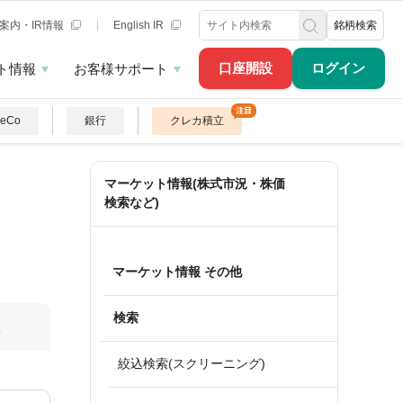
案内・IR情報
English IR
銘柄検索
口座開設
ログイン
ト情報
お客様サポート
DeCo
銀行
クレカ積立
マーケット情報(株式市況・株価
検索など)
マーケット情報 その他
検索
算
絞込検索(スクリーニング)