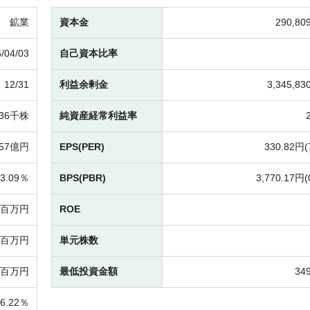
鉱業
資本金
290,8
/04/03
自己資本比率
12/31
利益余剰金
3,345,8
,136千株
純資産経常利益率
057億円
EPS(PER)
330.82円(
3.09％
BPS(PBR)
3,770.17円(
70百万円
ROE
03百万円
単元株数
46百万円
最低投資金額
34
26.22％