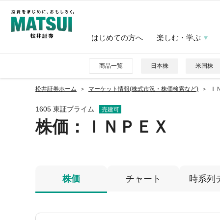
はじめての方へ
楽しむ・学ぶ
商品一覧
日本株
米国株
松井証券ホーム
マーケット情報(株式市況・株価検索など)
ＩＮ
1605 東証プライム
売建可
株価
：ＩＮＰＥＸ
株価
チャート
時系列