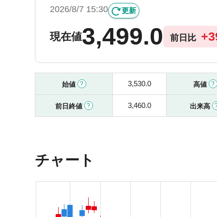
2026/8/7 15:30
更新
3,499.0
+
3
現在値
前日比
3,530.0
始値
高値
3,460.0
前日終値
出来高
チャート