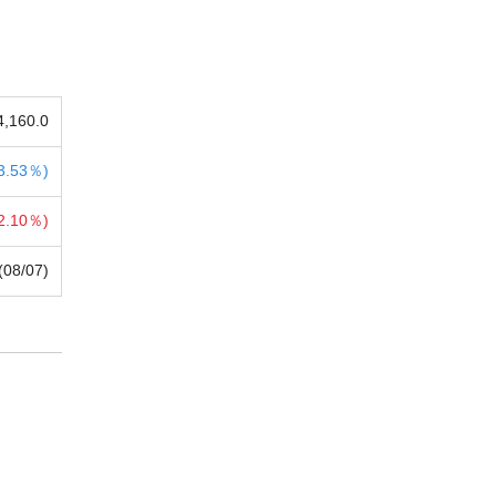
4,160.0
3.53％)
2.10％)
(08/07)