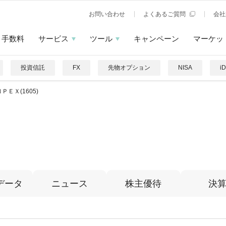
お問い合わせ
よくあるご質問
会社
手数料
サービス
ツール
キャンペーン
マーケッ
投資信託
FX
先物オプション
NISA
i
ＰＥＸ(1605)
データ
ニュース
株主優待
決