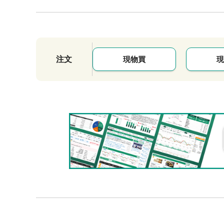
注文
現物買
現