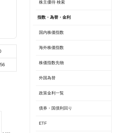
株主優待 検索
指数・為替・金利
国内株価指数
海外株価指数
0
株価指数先物
556
外国為替
政策金利一覧
債券・国債利回り
ETF