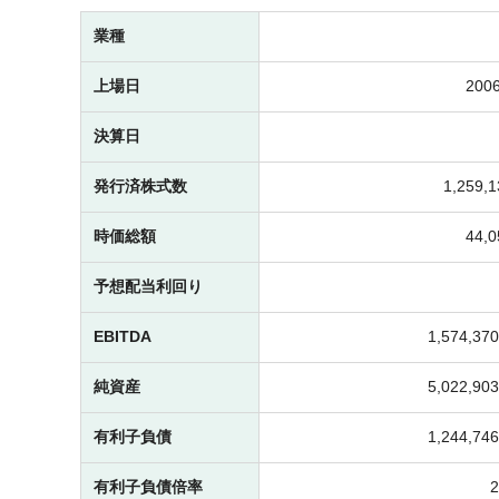
業種
上場日
2006
決算日
発行済株式数
1,259
時価総額
44,
予想配当利回り
EBITDA
1,574,3
純資産
5,022,9
有利子負債
1,244,7
有利子負債倍率