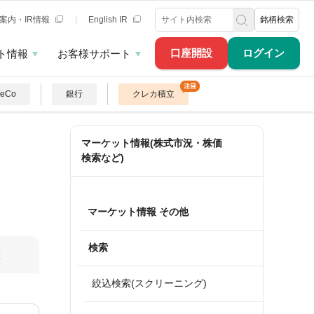
案内・IR情報
English IR
銘柄検索
口座開設
ログイン
ト情報
お客様サポート
DeCo
銀行
クレカ積立
マーケット情報(株式市況・株価
検索など)
マーケット情報 その他
検索
算
絞込検索(スクリーニング)