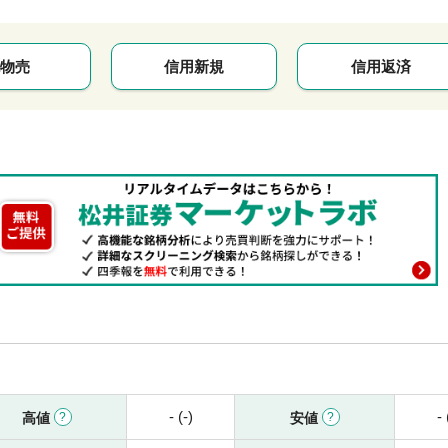
物売
信用新規
信用返済
- (-)
- 
高値
安値