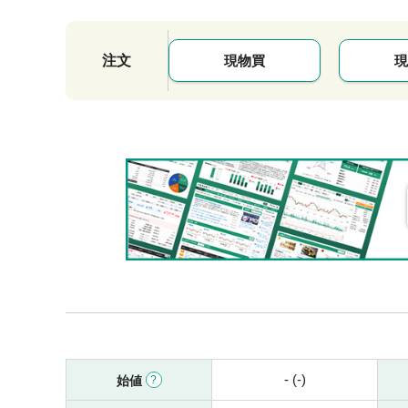
注文
現物買
現
- (-)
始値