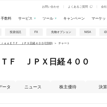
お問い合わせ
よくあるご質問
会社
手数料
サービス
ツール
キャンペーン
マーケッ
投資信託
FX
先物オプション
NISA
i
ＦｒｅｅＥＴＦ ＪＰＸ日経４００(1599)
チャート
ＥＴＦ ＪＰＸ日経４００
データ
ニュース
株主優待
決