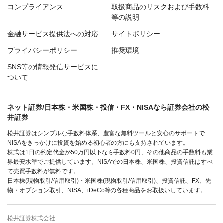
コンプライアンス
取扱商品のリスクおよび手数料
等の説明
金融サービス提供法への対応
サイトポリシー
プライバシーポリシー
推奨環境
SNS等の情報発信サービスに
ついて
ネット証券/日本株・米国株・投信・FX・NISAなら証券会社の松
井証券
松井証券はシンプルな手数料体系、豊富な無料ツールと安心のサポートで
NISAをきっかけに投資を始める初心者の方にも支持されています。
株式は1日の約定代金が50万円以下なら手数料0円、その他商品の手数料も業
界最安水準でご提供しています。NISAでの日本株、米国株、投資信託はすべ
て売買手数料が無料です。
日本株(現物取引/信用取引)・米国株(現物取引/信用取引)、投資信託、FX、先
物・オプション取引、NISA、iDeCo等の各種商品をお取扱いしています。
松井証券株式会社