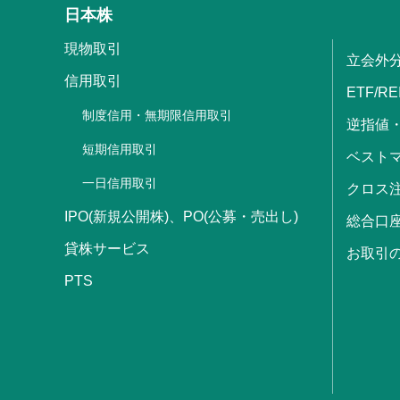
日本株
現物取引
立会外
信用取引
ETF/RE
制度信用・無期限信用取引
逆指値
短期信用取引
ベストマ
一日信用取引
クロス
IPO(新規公開株)、PO(公募・売出し)
総合口
貸株サービス
お取引
PTS