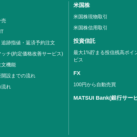
米国株
米国株現物取引
分売
米国株信用取引
IT
投資信託
・追跡指値・返済予約注文
最大1%貯まる投信残高ポイ
ッチ(約定価格改善サービス)
ビス
注文機能
FX
座開設までの流れ
100円から自動売買
の流れ
MATSUI Bank(銀行サー