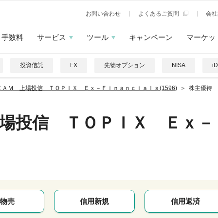
お問い合わせ
よくあるご質問
会社
手数料
サービス
ツール
キャンペーン
マーケッ
投資信託
FX
先物オプション
NISA
i
ＺＡＭ 上場投信 ＴＯＰＩＸ Ｅｘ－Ｆｉｎａｎｃｉａｌｓ(1596)
株主優待
場投信 ＴＯＰＩＸ Ｅｘ－
物売
信用新規
信用返済