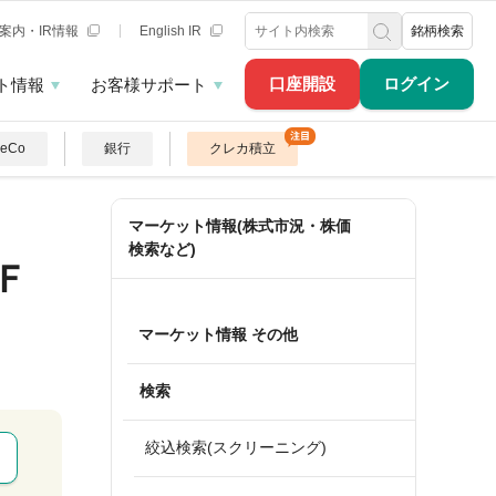
案内・IR情報
English IR
銘柄検索
口座開設
ログイン
ト情報
お客様サポート
DeCo
銀行
クレカ積立
マーケット情報(株式市況・株価
検索など)
Ｆ
マーケット情報 その他
検索
絞込検索(スクリーニング)