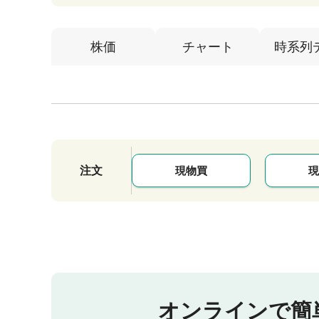
株価
チャート
時系列
注文
現物買
現
オンラインで簡