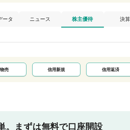
データ
ニュース
株主優待
決
物売
信用新規
信用返済
単。
まずは無料で口座開設