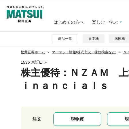
はじめての方へ
楽しむ・学ぶ
商品一覧
日本株
米国株
松井証券ホーム
マーケット情報(株式市況・株価検索など)
Ｎ
1596 東証ETF
株主優待
：ＮＺＡＭ 上
ｉｎａｎｃｉａｌｓ
注文
現物買
現