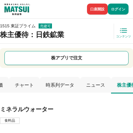
口座開設
ログイン
1515 東証プライム
売建可
株主優待
：日鉄鉱業
コンテンツ
株アプリで注文
価
チャート
時系列データ
ニュース
株主優
ミネラルウォーター
食料品