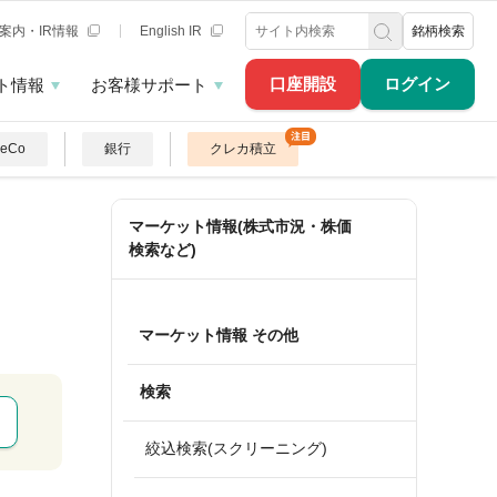
案内・IR情報
English IR
銘柄検索
口座開設
ログイン
ト情報
お客様サポート
DeCo
銀行
クレカ積立
マーケット情報(株式市況・株価
検索など)
マーケット情報 その他
検索
絞込検索(スクリーニング)