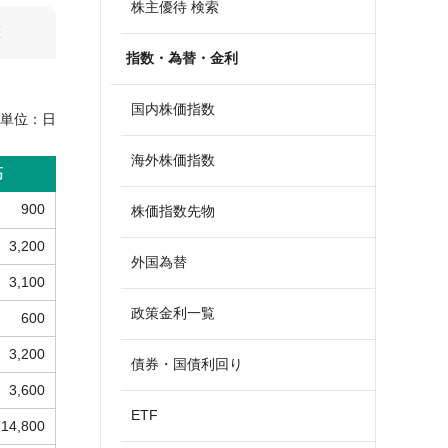
株主優待 検索
算
指数・為替・金利
国内株価指数
単位：
日
海外株価指数
高
900
株価指数先物
3,200
外国為替
3,100
政策金利一覧
600
3,200
債券・国債利回り
3,600
ETF
14,800