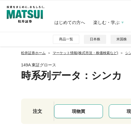
はじめての方へ
楽しむ・学ぶ
商品一覧
日本株
米国株
松井証券ホーム
マーケット情報(株式市況・株価検索など)
シン
149A 東証グロース
時系列データ
：シンカ
注文
現物買
現