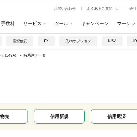
お問い合わせ
よくあるご質問
会社
手数料
サービス
ツール
キャンペーン
マーケッ
投資信託
FX
先物オプション
NISA
i
カ(149A)
時系列データ
物売
信用新規
信用返済