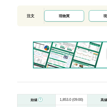
注文
現物買
現
1,853.0 (09:00)
始値
高