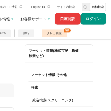
案内・IR情報
English IR
銘柄検索
口座開設
ログイン
ト情報
お客様サポート
DeCo
銀行
クレカ積立
マーケット情報(株式市況・株価
検索など)
マーケット情報 その他
検索
算
絞込検索(スクリーニング)