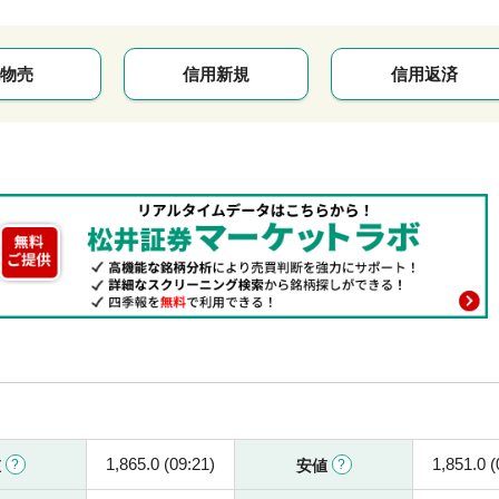
物売
信用新規
信用返済
1,865.0 (09:21)
1,851.0 (
値
安値