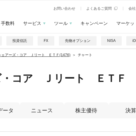
お問い合わせ
よくあるご質問
会社
手数料
サービス
ツール
キャンペーン
マーケッ
投資信託
FX
先物オプション
NISA
i
シェアーズ・コア Ｊリート ＥＴＦ(1476)
チャート
ズ・コア Ｊリート ＥＴＦ
データ
ニュース
株主優待
決