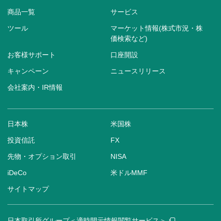
商品一覧
サービス
ツール
マーケット情報(株式市況・株
価検索など)
お客様サポート
口座開設
キャンペーン
ニュースリリース
会社案内・IR情報
日本株
米国株
投資信託
FX
先物・オプション取引
NISA
iDeCo
米ドルMMF
サイトマップ
日本取引所グループ＜適時開示情報閲覧サービス＞