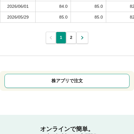
2026/06/01
84.0
85.0
82
2026/05/29
85.0
85.0
82
1
2
株アプリで注文
オンラインで簡単。